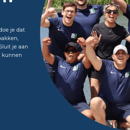
doe je dat
pakken,
luit je aan
t kunnen