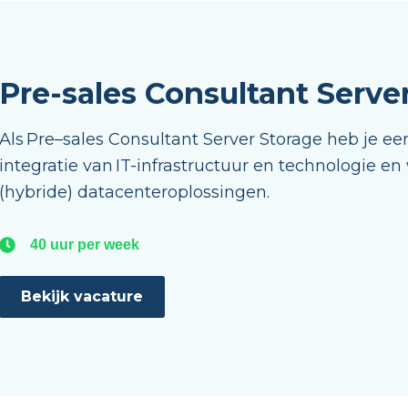
Pre-sales Consultant Serve
Als P
re
–
sales Consultant S
erver Storage
heb je een
integratie van IT-infrastructuur en technologie en
(hybride)
datacenteroplossingen.
40 uur per week
Bekijk vacature