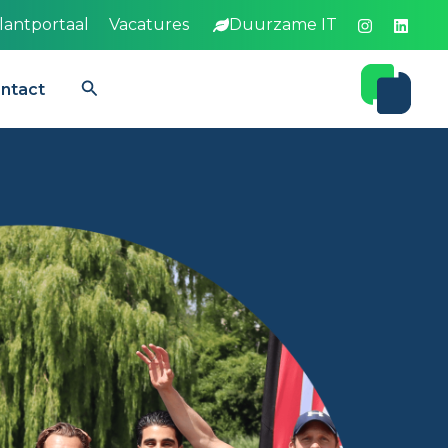
lantportaal
Vacatures
Duurzame IT
Zoeken
ntact