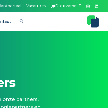
lantportaal
Vacatures
Duurzame IT
Zoeken
ntact
ers
 onze partners.
ogiepartners en