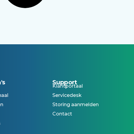
's
Support
Klantportaal
haal
Servicedesk
en
Storing aanmelden
Contact
s