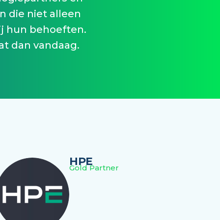
 die niet alleen
ij hun behoeften.
at dan vandaag.
HPE
Gold Partner