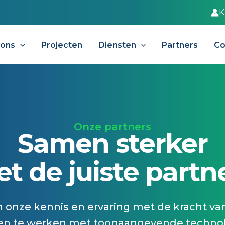
K
 ons
Projecten
Diensten
Partners
Co
Onze partners
Samen sterker
t de juiste partn
 onze kennis en ervaring met de kracht van
n te werken met toonaangevende technol