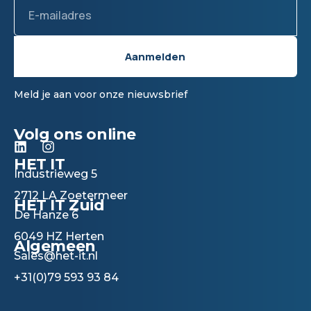
Email
Aanmelden
Meld je aan voor onze nieuwsbrief
Volg ons online
L
I
i
n
HET IT
n
s
Industrieweg 5
k
t
2712 LA Zoetermeer
e
a
HET IT Zuid
d
g
De Hanze 6
i
r
6049 HZ Herten
n
a
Algemeen
m
Sales@het-it.nl
+31(0)79 593 93 84