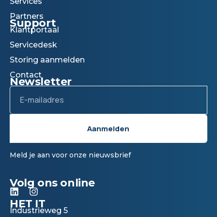
Services
Partners
Support
Klantportaal
Servicedesk
Storing aanmelden
Contact
Newsletter
Email
Aanmelden
Meld je aan voor onze nieuwsbrief
Volg ons online
L
I
i
n
HET IT
n
s
Industrieweg 5