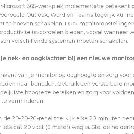
r Microsoft 365-werkplekimplementatie betekent d
jvoorbeeld Outlook, Word en Teams tegelijk kunn
nt te hoeven schakelen. Dual-monitoropstellinge
 productiviteitsvoordelen bieden, vooral wanneer
ssen verschillende systemen moeten schakelen.
je nek- en oogklachten bij een nieuwe monito
enkant van je monitor op ooghoogte en zorg voor 
 graden naar beneden. Gebruik een verstelbare mo
e juiste hoogte te bereiken en zorg voor voldoen
 te verminderen.
g de 20-20-20-regel toe: kijk elke 20 minuten ge
iets dat 20 voet (6 meter) weg is. Stel de helderh