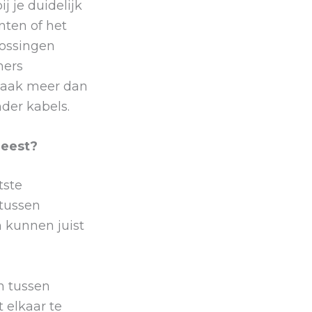
 je duidelijk
nten of het
lossingen
mers
 vaak meer dan
der kabels.
meest?
tste
 tussen
 kunnen juist
n tussen
 elkaar te