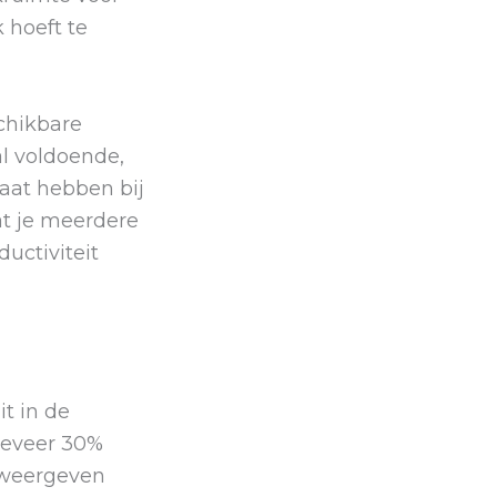
 hoeft te
chikbare
l voldoende,
baat hebben bij
at je meerdere
uctiviteit
it in de
geveer 30%
 weergeven