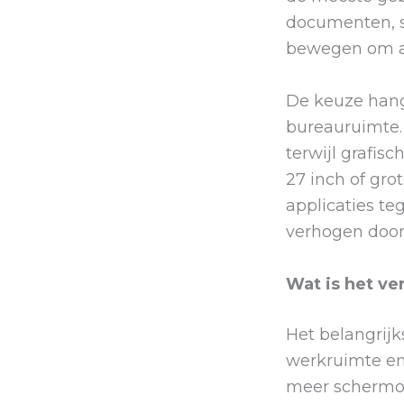
documenten, sp
bewegen om al
De keuze hang
bureauruimte. 
terwijl grafis
27 inch of gro
applicaties te
verhogen doord
Wat is het ve
Het belangrijk
werkruimte en
meer schermop