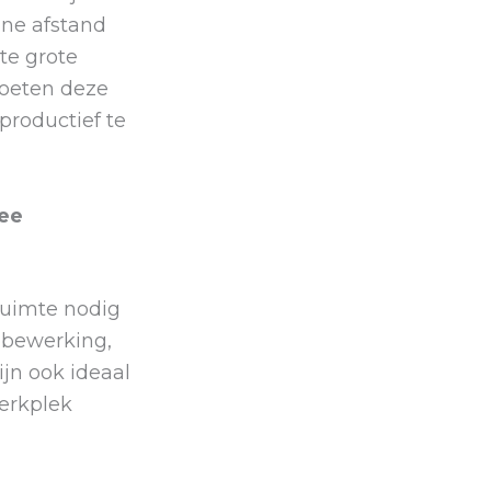
ine afstand
te grote
moeten deze
roductief te
wee
ruimte nodig
obewerking,
jn ook ideaal
erkplek