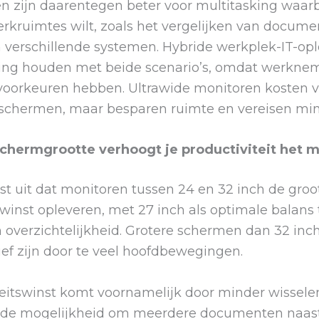
zijn daarentegen beter voor multitasking waarbij
rkruimtes wilt, zoals het vergelijken van docume
 verschillende systemen. Hybride werkplek-IT-op
ng houden met beide scenario’s, omdat werkne
 voorkeuren hebben. Ultrawide monitoren kosten
 schermen, maar besparen ruimte en vereisen min
chermgrootte verhoogt je productiviteit het 
t uit dat monitoren tussen 24 en 32 inch de groo
swinst opleveren, met 27 inch als optimale balans
overzichtelijkheid. Grotere schermen dan 32 inch
ef zijn door te veel hoofdbewegingen.
teitswinst komt voornamelijk door minder wissele
n de mogelijkheid om meerdere documenten naast