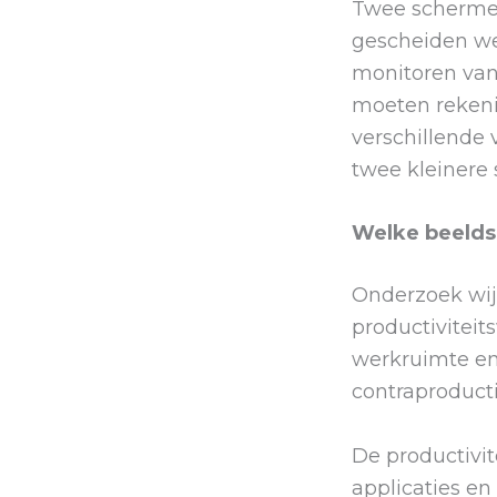
Twee schermen 
gescheiden we
monitoren van
moeten rekeni
verschillende
twee kleinere
Welke beelds
Onderzoek wijs
productiviteit
werkruimte en 
contraproducti
De productivi
applicaties e