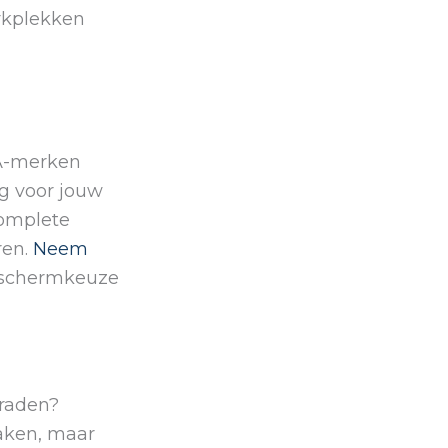
erkplekken
 A-merken
g voor jouw
omplete
ren.
Neem
ldschermkeuze
graden?
taken, maar