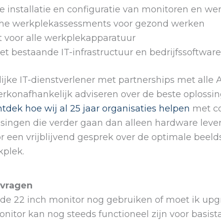
e installatie en configuratie van monitoren en w
he werkplekassessments voor gezond werken
t voor alle werkplekapparatuur
et bestaande IT-infrastructuur en bedrijfssoftware
ijke IT-dienstverlener met partnerships met alle
konafhankelijk adviseren over de beste oplossin
tdek hoe wij al 25 jaar organisaties helpen
met c
singen die verder gaan dan alleen hardware leve
r een vrijblijvend gesprek over de optimale bee
kplek.
 vragen
ude 22 inch monitor nog gebruiken of moet ik up
nitor kan nog steeds functioneel zijn voor basis