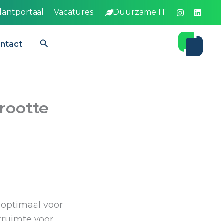
lantportaal
Vacatures
Duurzame IT
Zoeken
ntact
rootte
 optimaal voor
kruimte voor