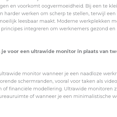
gen en voorkomt oogvermoeidheid. Bij een te kle
 harder werken om scherp te stellen, terwijl een 
 moeilijk leesbaar maakt. Moderne werkplekken 
principes integreren om werknemers gezond en p
je voor een ultrawide monitor in plaats van t
 ultrawide monitor wanneer je een naadloze werk
torende schermranden, vooral voor taken als vide
f financiële modellering. Ultrawide monitoren zi
bureauruimte of wanneer je een minimalistische w