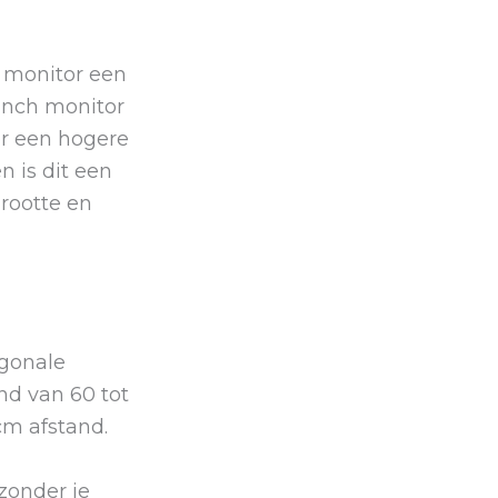
h monitor een
 inch monitor
or een hogere
n is dit een
rootte en
agonale
nd van 60 tot
cm afstand.
zonder je