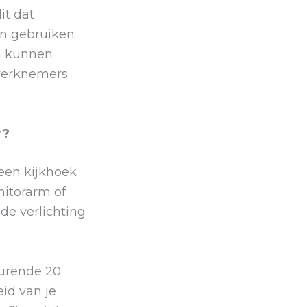
it dat
en gebruiken
n kunnen
 werknemers
r?
een kijkhoek
nitorarm of
de verlichting
durende 20
eid van je