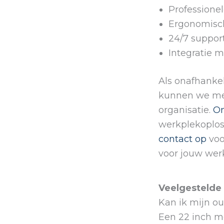
Professionel
Ergonomisc
24/7 suppor
Integratie m
Als onafhankel
kunnen we mer
organisatie.
On
werkplekoplos
contact op
voo
voor jouw wer
Veelgestelde
Kan ik mijn o
Een 22 inch mo