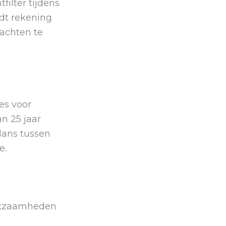
ilter tijdens
dt rekening
achten te
es voor
n 25 jaar
lans tussen
e.
erkzaamheden