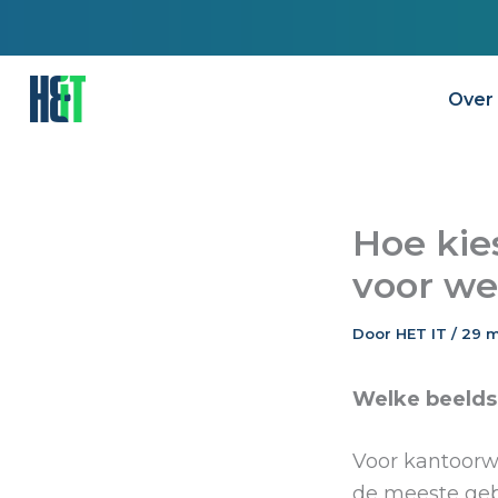
Ga
naar
de
Over
inhoud
Hoe kie
voor we
Door
HET IT
/
29 m
Welke beelds
Voor kantoorw
de meeste geb