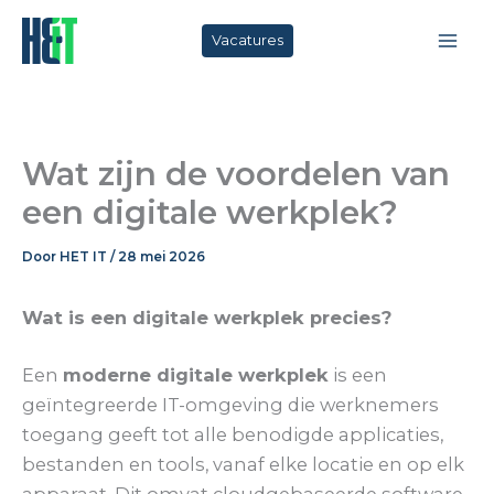
Ga
naar
Vacatures
de
inhoud
Wat zijn de voordelen van
een digitale werkplek?
Door
HET IT
/
28 mei 2026
Wat is een digitale werkplek precies?
Een
moderne digitale werkplek
is een
geïntegreerde IT-omgeving die werknemers
toegang geeft tot alle benodigde applicaties,
bestanden en tools, vanaf elke locatie en op elk
apparaat. Dit omvat cloudgebaseerde software