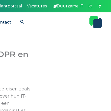
lantportaal
Vacatures
Duurzame IT
Zoeken
ntact
GDPR en
e-eisen zoals
 over hun IT-
n een
organisaties