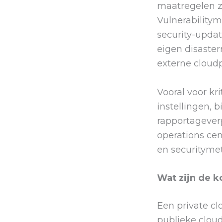
maatregelen z
Vulnerability
security-updat
eigen disaste
externe cloudp
Vooral voor kr
instellingen, 
rapportageverp
operations cen
en securitymet
Wat zijn de k
Een private cl
publieke clou