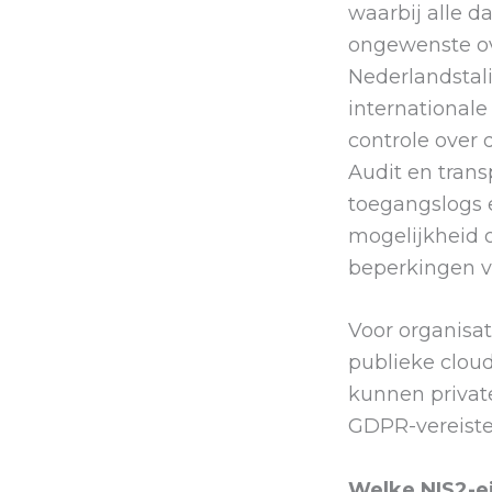
waarbij alle d
ongewenste ov
Nederlandstali
internationale
controle over 
Audit en trans
toegangslogs 
mogelijkheid 
beperkingen v
Voor organisati
publieke cloud
kunnen privat
GDPR-vereiste
Welke NIS2-e