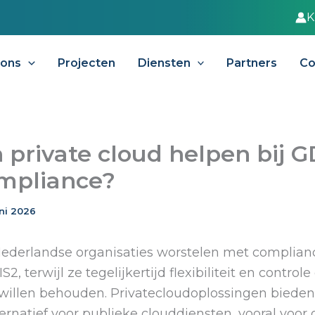
K
 ons
Projecten
Diensten
Partners
Co
 private cloud helpen bij 
mpliance?
uni 2026
ederlandse organisaties worstelen met complianc
, terwijl ze tegelijkertijd flexibiliteit en controle
r willen behouden. Privatecloudoplossingen biede
ternatief voor publieke clouddiensten, vooral voor 