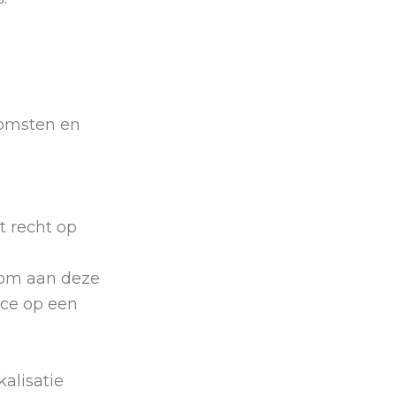
e
komsten en
t recht op
 om aan deze
nce op een
alisatie