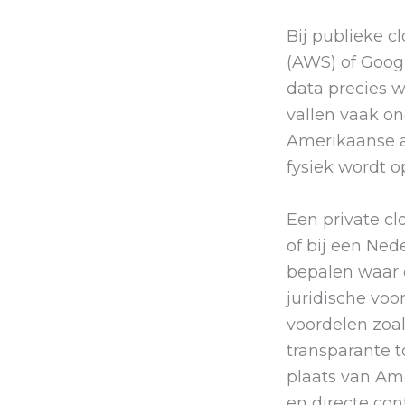
Bij publieke c
(AWS) of Goog
data precies w
vallen vaak o
Amerikaanse a
fysiek wordt o
Een private cl
of bij een Ned
bepalen waar 
juridische voo
voordelen zoal
transparante t
plaats van Am
en directe con