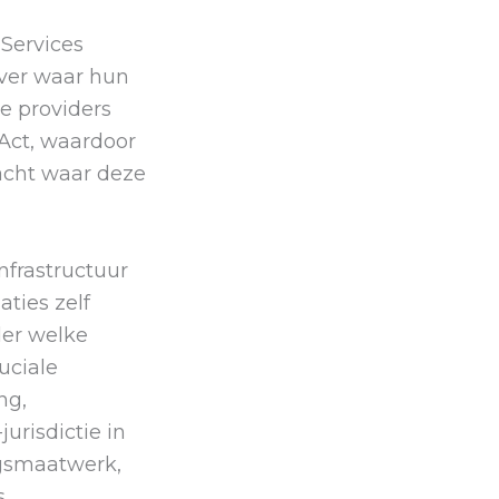
 Services
over waar hun
e providers
Act, waardoor
acht waar deze
nfrastructuur
aties zelf
der welke
uciale
ng,
urisdictie in
ngsmaatwerk,
.