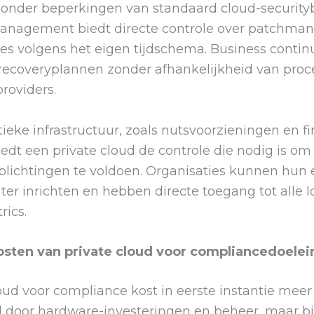
onder beperkingen van standaard cloud-securityb
management biedt directe controle over patchm
es volgens het eigen tijdschema. Business continu
rrecoveryplannen zonder afhankelijkheid van pro
roviders.
itieke infrastructuur, zoals nutsvoorzieningen en f
biedt een private cloud de controle die nodig is om
lichtingen te voldoen. Organisaties kunnen hun e
ter inrichten en hebben directe toegang tot alle
rics.
osten van private cloud voor compliancedoele
oud voor compliance kost in eerste instantie mee
d door hardware-investeringen en beheer, maar b