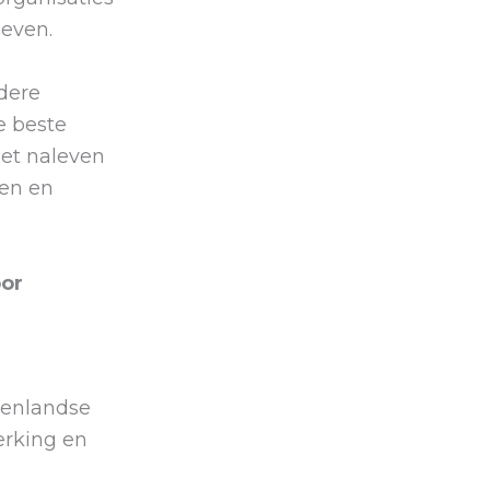
leven.
ndere
e beste
het naleven
ten en
oor
tenlandse
erking en