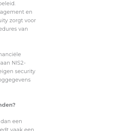
eleid.
anagement en
ity zorgt voor
cedures van
inanciële
 aan NIS2-
igen security
 loggegevens
inden?
r dan een
iedt vaak een