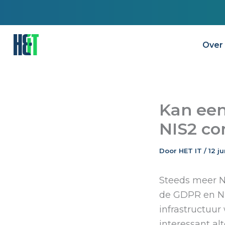
Ga
naar
de
Over
inhoud
Kan een
NIS2 co
Door
HET IT
/
12 j
Steeds meer N
de GDPR en NIS2
infrastructuu
interessant al