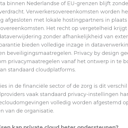
ata binnen Nederlandse of EU-grenzen blijft zonder
erdracht. Verwerkersovereenkomsten worden he
g afgesloten met lokale hostingpartners in plaat
 overeenkomsten. Het recht op vergetelheid krijgt
dataverwijdering zonder afhankelijkheid van exte
parantie bieden volledige inzage in dataverwerkin
en beveiligingsmaatregelen. Privacy by design ge
om privacymaatregelen vanaf het ontwerp in te 
an standaard cloudplatforms.
es in de financiële sector of de zorg is dit verschi
providers vaak standaard privacy-instellingen ha
ecloudomgevingen volledig worden afgestemd op
n van de organisatie.
isen kan private cloud beter ondersteunen?