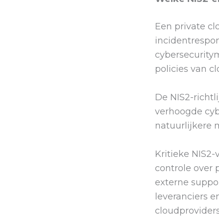
Een private cl
incidentrespo
cybersecuritym
policies van c
De NIS2-richtli
verhoogde cybe
natuurlijkere
Kritieke NIS2-
controle over 
externe suppo
leveranciers 
cloudprovider