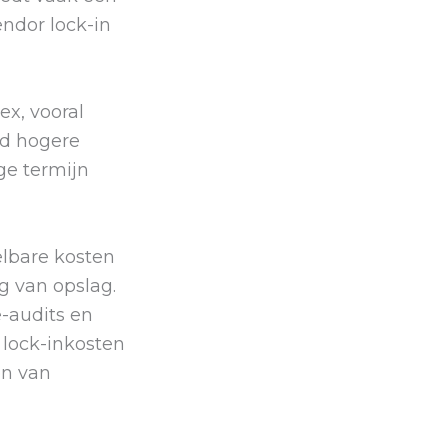
endor lock-in
ex, vooral
ud hogere
ge termijn
elbare kosten
g van opslag.
-audits en
 lock-inkosten
en van