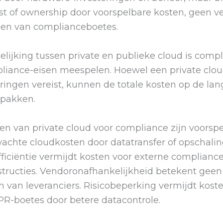
ost of ownership door voorspelbare kosten, geen v
den van complianceboetes.
lijking tussen private en publieke cloud is compl
iance-eisen meespelen. Hoewel een private clo
teringen vereist, kunnen de totale kosten op de lan
tpakken.
en van private cloud voor compliance zijn voorsp
achte cloudkosten door datatransfer of opschalin
iciëntie vermijdt kosten voor externe compliance
structies. Vendoronafhankelijkheid betekent geen
en van leveranciers. Risicobeperking vermijdt kost
PR-boetes door betere datacontrole.