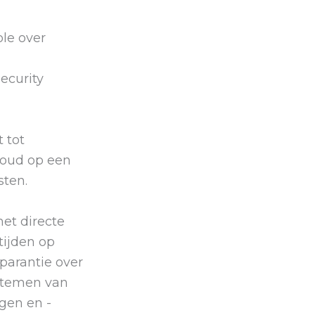
ole over
ecurity
t tot
cloud op een
sten.
met directe
tijden op
parantie over
ystemen van
gen en -