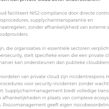
oud faciliteert NIS2-compliance door directe contr
nsprocedures, supplychaintransparantie en
aatregelen, zonder afhankelijkheid van externe s
loudproviders.
jn, die organisaties in essentiële sectoren verplich
rsecurity, stelt specifieke eisen die een private 
 manier kan ondersteunen dan publieke clouddien
voordelen van private cloud zijn incidentrespons 
procedures voor security-incidenten zonder wacht
rt. Supplychainmanagement biedt volledige trans
en afhankelijkheden in plaats van complexe ecos
s. Risicomanagement geeft eigen risicobeoordelin