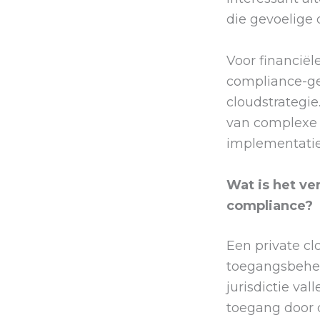
die gevoelige
Voor financiël
compliance-gev
cloudstrategie
van complexe 
implementatie
Wat is het ve
compliance?
Een private cl
toegangsbehee
jurisdictie va
toegang door 