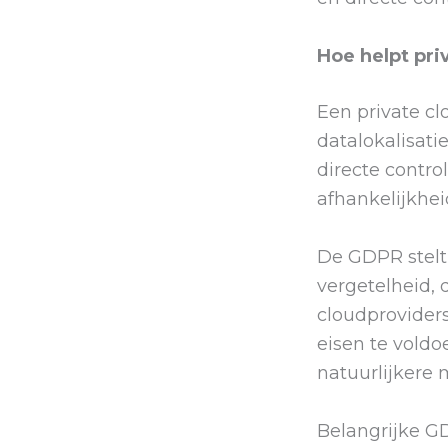
Hoe helpt pri
Een private c
datalokalisat
directe contro
afhankelijkhe
De GDPR stelt
vergetelheid, d
cloudprovider
eisen te voldo
natuurlijkere m
Belangrijke G