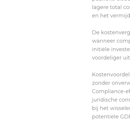
lagere total c
en het vermij
De kostenverge
wanneer compl
initiële inves
voordeliger ui
Kostenvoordel
zonder onverw
Compliance-eff
juridische con
bij het wissel
potentiële GD