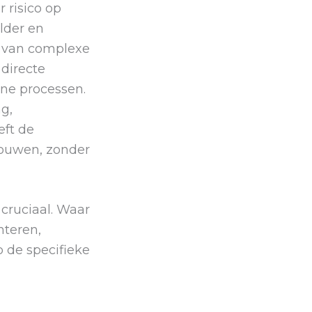
 risico op
lder en
s van complexe
 directe
rne processen.
g,
eft de
bouwen, zonder
l cruciaal. Waar
nteren,
 de specifieke