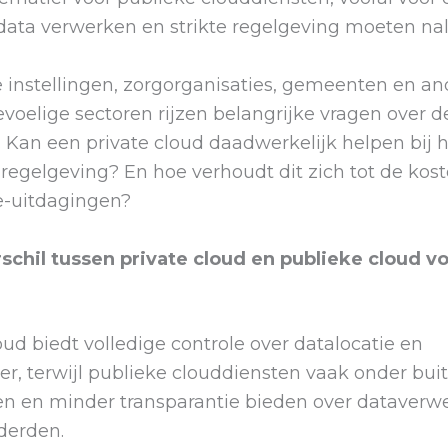
 data verwerken en strikte regelgeving moeten na
e instellingen, zorgorganisaties, gemeenten en a
oelige sectoren rijzen belangrijke vragen over d
. Kan een private cloud daadwerkelijk helpen bij 
regelgeving? En hoe verhoudt dit zich tot de kos
-uitdagingen?
rschil tussen private cloud en publieke cloud v
oud biedt volledige controle over datalocatie en
r, terwijl publieke clouddiensten vaak onder bui
llen en minder transparantie bieden over dataverw
derden.