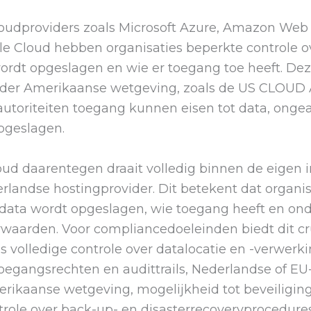
loudproviders zoals Microsoft Azure, Amazon Web
le Cloud hebben organisaties beperkte controle 
ordt opgeslagen en wie er toegang toe heeft. Dez
nder Amerikaanse wetgeving, zoals de US CLOUD 
utoriteiten toegang kunnen eisen tot data, onge
pgeslagen.
oud daarentegen draait volledig binnen de eigen i
erlandse hostingprovider. Dit betekent dat organis
data wordt opgeslagen, wie toegang heeft en on
rwaarden. Voor compliancedoeleinden biedt dit cr
s volledige controle over datalocatie en -verwerki
oegangsrechten en audittrails, Nederlandse of EU-j
erikaanse wetgeving, mogelijkheid tot beveiligi
trole over back-up- en disasterrecoveryprocedures