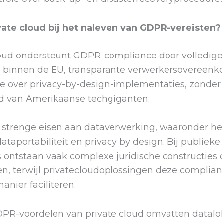
vate cloud bij het naleven van GDPR-vereisten?
loud ondersteunt GDPR-compliance door volledig
ie binnen de EU, transparante verwerkersovereen
le over privacy-by-design-implementaties, zonder
id van Amerikaanse techgiganten.
 strenge eisen aan dataverwerking, waaronder he
ataportabiliteit en privacy by design. Bij publieke
s ontstaan vaak complexe juridische constructies
en, terwijl privatecloudoplossingen deze complia
anier faciliteren.
DPR-voordelen van private cloud omvatten datalok