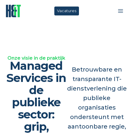
Ga
naar
Vacatures
de
inhoud
Onze visie in de praktijk
Managed
Betrouwbare en
Services in
transparante IT-
de
dienstverlening die
publieke
publieke
organisaties
sector:
ondersteunt met
grip,
aantoonbare regie,